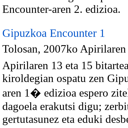
Encounter-aren 2. edizioa.
Gipuzkoa Encounter 1
Tolosan, 2007ko Apirilaren
Apirilaren 13 eta 15 bitart
kiroldegian ospatu zen Gip
aren 1� edizioa espero zit
dagoela erakutsi digu; zerb
gertutasunez eta eduki desb