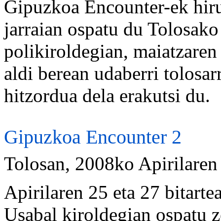
Gipuzkoa Encounter-ek hir
jarraian ospatu du Tolosako
polikiroldegian, maiatzaren 
aldi berean udaberri tolosar
hitzordua dela erakutsi du.
Gipuzkoa Encounter 2
Tolosan, 2008ko Apirilaren
Apirilaren 25 eta 27 bitart
Usabal kiroldegian ospatu 