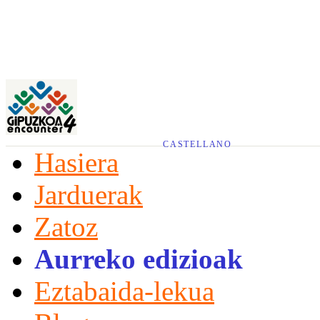
CASTELLANO
Hasiera
Jarduerak
Zatoz
Aurreko edizioak
Eztabaida-lekua